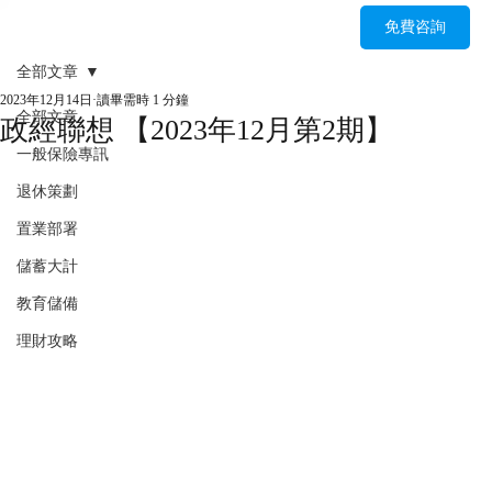
免費咨詢
全部文章
2023年12月14日
讀畢需時 1 分鐘
全部文章
政經聯想 【2023年12月第2期】
一般保險專訊
退休策劃
置業部署
儲蓄大計
教育儲備
理財攻略