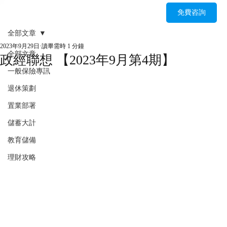
免費咨詢
全部文章
2023年9月29日
讀畢需時 1 分鐘
全部文章
政經聯想 【2023年9月第4期】
一般保險專訊
退休策劃
置業部署
儲蓄大計
教育儲備
理財攻略