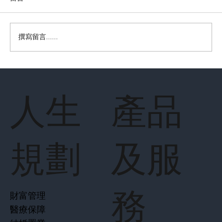
撰寫留言......
財經360 【來自樺加沙的警鐘】
人生
產品
規劃
及服
務
財富管理
醫療保障