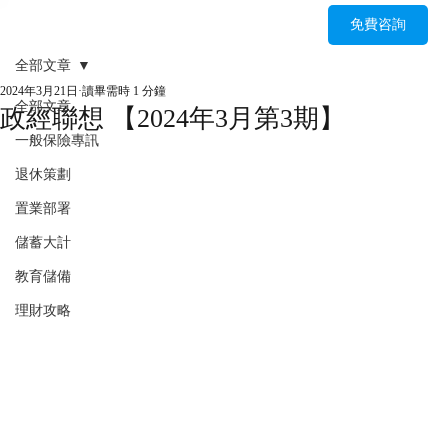
免費咨詢
全部文章
2024年3月21日
讀畢需時 1 分鐘
全部文章
政經聯想 【2024年3月第3期】
一般保險專訊
退休策劃
置業部署
儲蓄大計
教育儲備
理財攻略