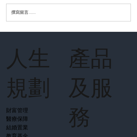
撰寫留言......
財經360 【來自樺加沙的警鐘】
人生
產品
規劃
及服
務
財富管理
醫療保障
結婚置業
教育基金