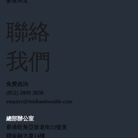
妥善周全
聯絡
我們
免費咨詢
(852) 2809 3838
enquiry@midlandwealth.com
總部辦公室
香港旺角亞皆老街33號美
聯金融大廈14樓