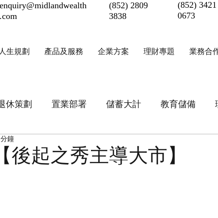
(852) 3421
enquiry@midlandwealth
(852) 2809
0673
.com
3838
人生規劃
產品及服務
企業方案
理財專題
業務合
退休策劃
置業部署
儲蓄大計
教育儲備
 分鐘
0 【後起之秀主導大市】