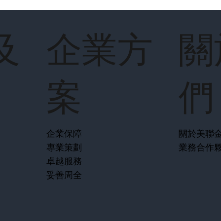
鐘】
及
企業方
關
案
們
企業保障
關於美聯
專業策劃
業務合作
卓越服務
妥善周全