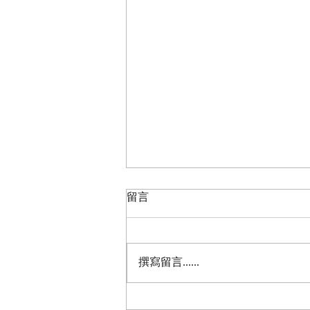
留言
撰寫留言......
財經360 【加密市場的啟示】