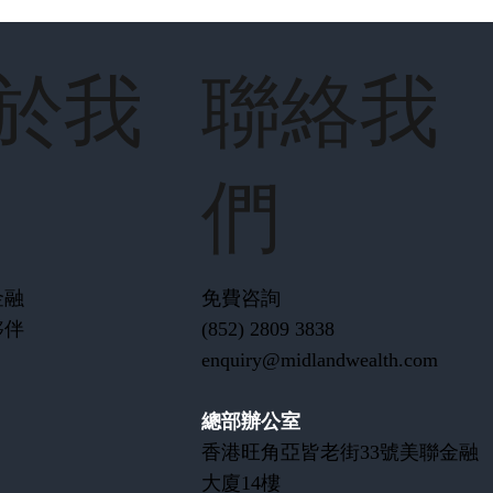
於我
聯絡我
們
金融
免費咨詢
夥伴
(852) 2809 3838
enquiry@midlandwealth.com
總部辦公室
香港旺角亞皆老街33號美聯金融
大廈14樓