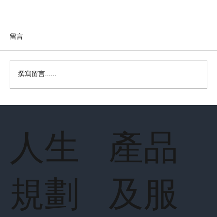
留言
撰寫留言......
財經360 【長壽是禮物還是重擔？】
人生
產品
規劃
及服