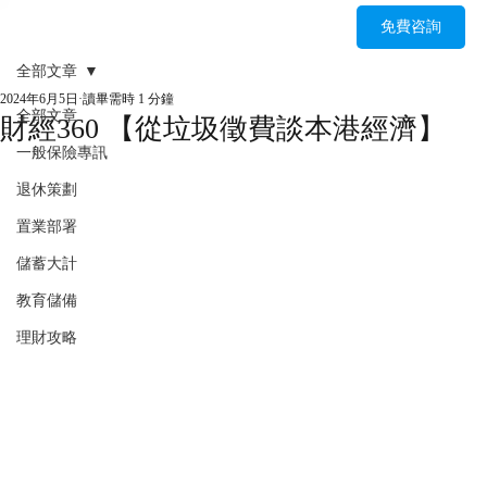
免費咨詢
全部文章
2024年6月5日
讀畢需時 1 分鐘
全部文章
財經360 【從垃圾徵費談本港經濟】
一般保險專訊
退休策劃
置業部署
儲蓄大計
教育儲備
理財攻略