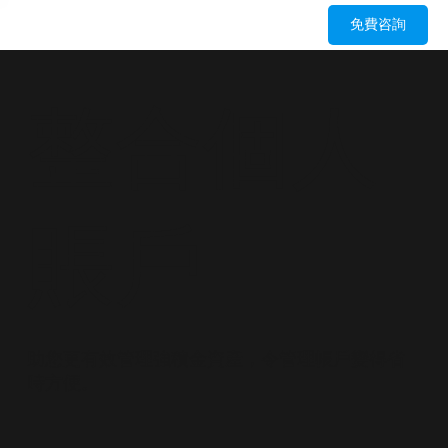
免費咨詢
整合個人
賬戶
助您更有效管理強積金資產，令管理帳戶變得省
時方便。