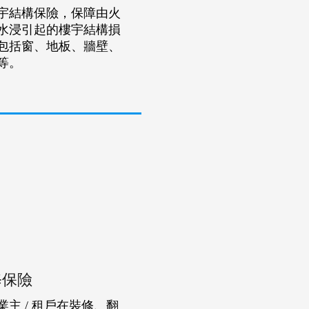
宇結構保險，保障由火
水浸引起的樓宇結構損
包括窗、地板、牆壁、
等。
修保險
業主 / 租戶在裝修、翻