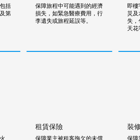
包括
保障旅程中可能遇到的經濟
即樓
及第
損失，如緊急醫療費用，行
災及
李遺失或旅程延誤等。
失，
天花
租賃保險
裝
火
保障業主被租客拖欠的未償
保障