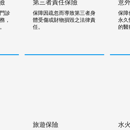
險
第三者責任保險
意
門診
保障因疏忽而導致第三者身
保障
務，
體受傷或財物損毀之法律責
永久
。
任。
的醫
旅遊保險
水