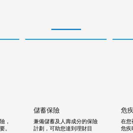
儲蓄保險
危
險，
兼備儲蓄及人壽成分的保險
在您
要。
計劃，可助您達到理財目
危疾