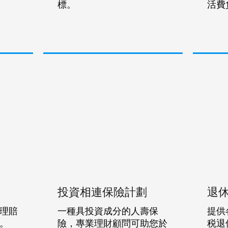
標。
活費
投資相連保險計劃
退
理賠
一種具投資成分的人壽保
提供
。
險，專業理財顧問可助您於
税退