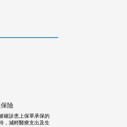
疾保險
被確診患上保單承保的
時，減輕醫療支出及生