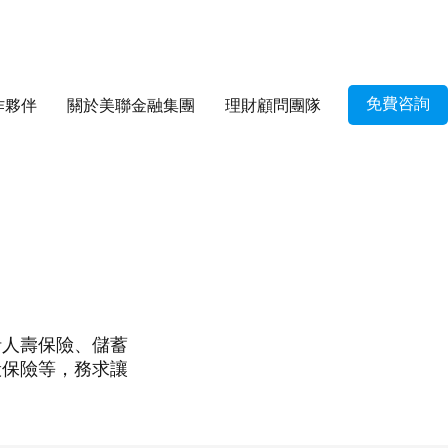
免費咨詢
作夥伴
關於美聯金融集團
理財顧問團隊
括人壽保險、儲蓄
般保險等，務求讓