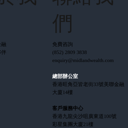
們
金融
免費咨詢
夥伴
(852) 2809 3838
enquiry@midlandwealth.com
總部辦公室
香港旺角亞皆老街33號美聯金融
大廈14樓
客戶服務中心
​香港九龍尖沙咀廣東道100號
彩星集團大廈21樓