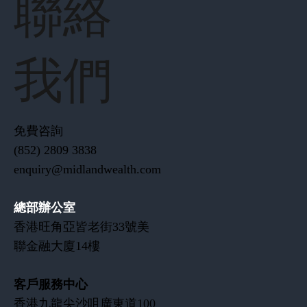
聯絡
我們
免費咨詢
(852) 2809 3838
enquiry@midlandwealth.com
總部辦公室
香港旺角亞皆老街33號美
聯金融大廈14樓
客戶服務中心
​香港九龍尖沙咀廣東道100