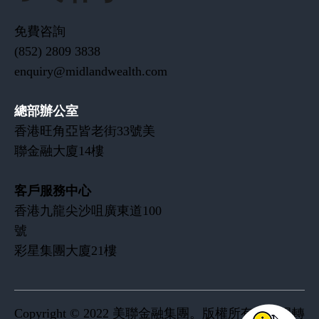
免費咨詢
(852) 2809 3838
enquiry@midlandwealth.com
總部辦公室
香港旺角亞皆老街33號美
聯金融大廈14樓
客戶服務中心
​香港九龍尖沙咀廣東道100
號
彩星集團大廈21樓
Copyright © 2022 美聯金融集團。版權所有。不得轉