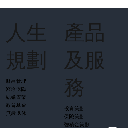
港府驚喜一浪接一浪，2月28日財爺才剛宣佈「全面撤辣」振樓
市，兩日後「新資本投資者入境計劃」便偷步啟動，較原先預料的
6月份才接受申請足足提前了三個月，而且計劃規限較前兩代大大
放寛，明確反映了港府搶人才吸資金的決心。
人生
產品
規劃
及服
務
財富管理
醫療保障