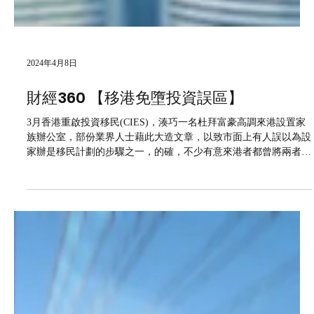
2024年4月8日
財經360 【移港免墮投資誤區】
3月香港重啟投資移民(CIES)，湊巧一名杜拜富豪高調來港設置家
族辦公室，部份業界人士藉此大造文章，以致市面上有人誤以為設
家辦是移民計劃的步驟之一，的確，不少有意來港者都曾將兩者混
為一談，以下簡單講解釐清上述謬誤。