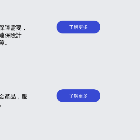
了解更多
保障需要，
連保險計
障。
了解更多
金產品，服
。