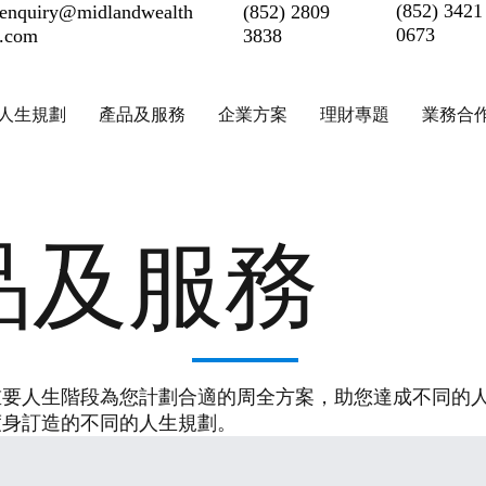
(852) 3421
enquiry@midlandwealth
(852) 2809
0673
.com
3838
人生規劃
產品及服務
企業方案
理財專題
業務合
品及服務
要人生階段為您計劃合適的周全方案，助您達成不同的人
度身訂造的不同的人生規劃。