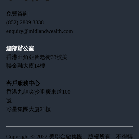
免費咨詢
(852) 2809 3838
enquiry@midlandwealth.com
總部辦公室
香港旺角亞皆老街33號美
聯金融大廈14樓
客戶服務中心
​香港九龍尖沙咀廣東道100
號
彩星集團大廈21樓
Copyright © 2022 美聯金融集團。版權所有。不得轉